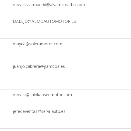
movesstarmadrid@alvarezmartin.com
DALEJO@ALMOAUTOMOTOR.ES
mayca@soleramotor.com
juanjo.cabrera@gamboa.es
moves@shinkansenmotor.com
jefedeventas@servi-auto.es