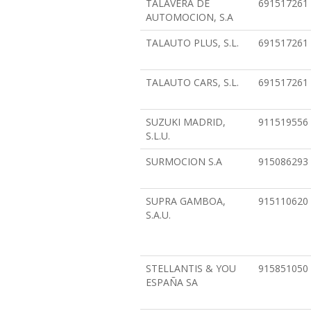
TALAVERA DE
691517261
AUTOMOCION, S.A
TALAUTO PLUS, S.L.
691517261
TALAUTO CARS, S.L.
691517261
SUZUKI MADRID,
911519556
S.L.U.
SURMOCION S.A
915086293
SUPRA GAMBOA,
915110620
S.A.U.
STELLANTIS & YOU
915851050
ESPAÑA SA