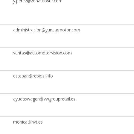
y.perez@zonautosur.com
administracion@yuncarmotor.com
ventas@automotorvision.com
esteban@rebios.info
ayudaswagen@vwgroupretail.es
monica@hvt.es