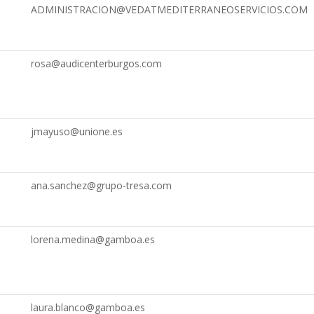
ADMINISTRACION@VEDATMEDITERRANEOSERVICIOS.COM
rosa@audicenterburgos.com
jmayuso@unione.es
ana.sanchez@grupo-tresa.com
lorena.medina@gamboa.es
laura.blanco@gamboa.es