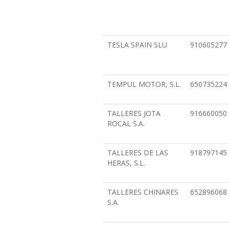
TESLA SPAIN SLU
910605277
TEMPUL MOTOR, S.L.
650735224
TALLERES JOTA
916660050
ROCAL S.A.
TALLERES DE LAS
918797145
HERAS, S.L.
TALLERES CHINARES
652896068
S.A.