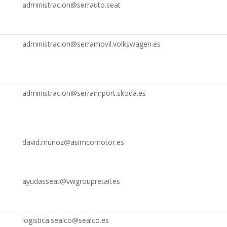
administracion@serrauto.seat
administracion@serramovil.volkswagen.es
administracion@serraimport.skoda.es
david.munoz@asimcomotor.es
ayudasseat@vwgroupretail.es
logistica.sealco@sealco.es