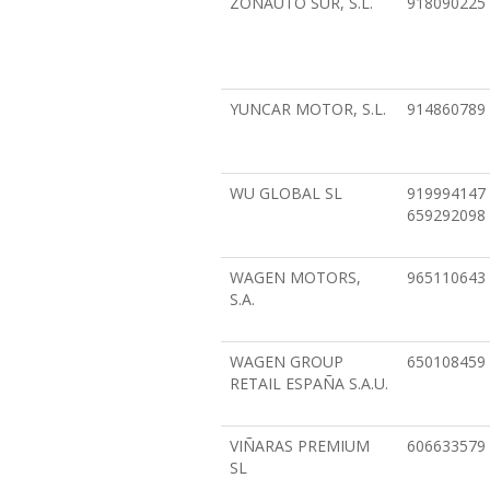
visual
ZONAUTO SUR, S.L.
918090225
que
están
usando
un
YUNCAR MOTOR, S.L.
914860789
lector
de
pantalla;
Presione
WU GLOBAL SL
919994147
Control-
659292098
F10
para
abrir
WAGEN MOTORS,
965110643
un
S.A.
menú
de
accesibilidad.
WAGEN GROUP
650108459
RETAIL ESPAÑA S.A.U.
VIÑARAS PREMIUM
606633579
SL