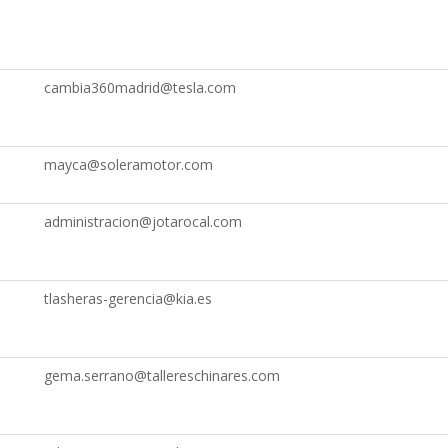
cambia360madrid@tesla.com
mayca@soleramotor.com
administracion@jotarocal.com
tlasheras-gerencia@kia.es
gema.serrano@tallereschinares.com