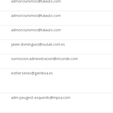
admon.turismos@talauto.com
admon.turismos@talauto.com
admon.turismos@talauto.com
javier.dominguez@suzuki.com.es
surmocion.administracion@mconde.com
esther.tenes@gamboa.es
adm-peugeot-esquerdo@mpsa.com