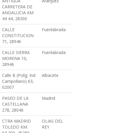
ANTIGUA
Aranjuez
CARRETERA DE
ANDALUCIA KM
44 44, 28300
CALLE
Fuenlabrada
CONSTITUCION
71, 28946
CALLE SIERRA
Fuenlabrada
MORENA 10,
28946
Calle B (Políg. Ind.
Albacete
Campollano) 63,
02007
PASEO DE LA
Madrid
CASTELLANA
278, 28046
CTRA MADRID
OLIAS DEL
TOLEDO KM.
REY
63,200, 45280