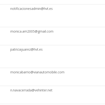
notificacionesadmin@hvt.es
monica.am2005@gmail.com
patriciajuarez@hvt.es
monicabarrio@vianautomobile.com
n.navacerrada@vehinter.net