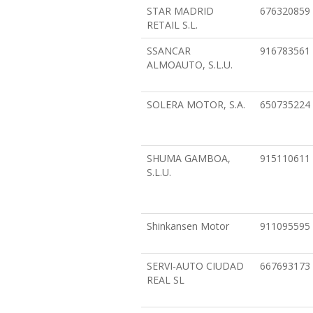
STAR MADRID
676320859
RETAIL S.L.
SSANCAR
916783561
ALMOAUTO, S.L.U.
SOLERA MOTOR, S.A.
650735224
SHUMA GAMBOA,
915110611
S.L.U.
Shinkansen Motor
911095595
SERVI-AUTO CIUDAD
667693173
REAL SL