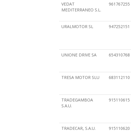
VEDAT
961767255
MEDITERRANEO S.L.
URALMOTOR SL
947252151
UNIONE DRIVE SA
654310768
TRESA MOTOR SLU
683112110
TRADEGAMBOA
915110615
S.A.U.
TRADECAR, S.A.U.
915110620